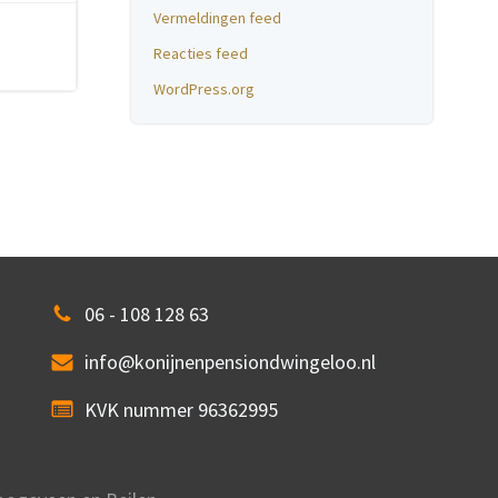
Vermeldingen feed
Reacties feed
WordPress.org
06 - 108 128 63
info@konijnenpensiondwingeloo.nl
KVK nummer 96362995