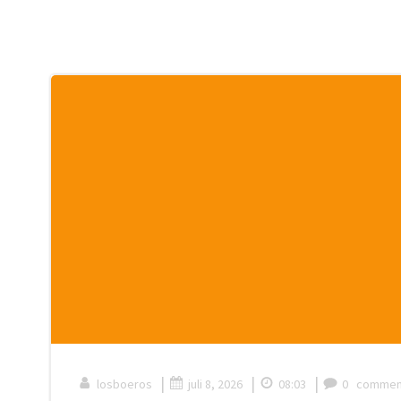
|
|
|
losboeros
juli 8, 2026
08:03
0
commen