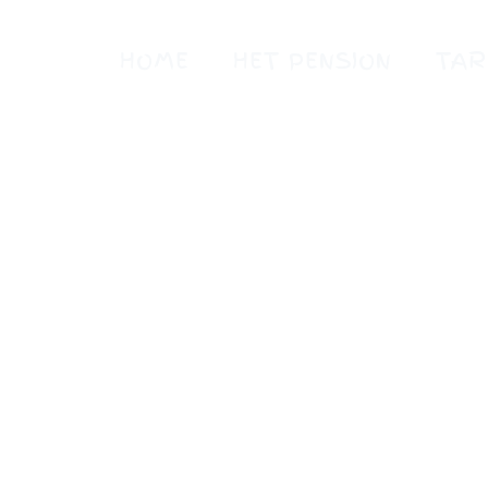
Ga
naar
HOME
HET PENSION
TAR
de
inhoud