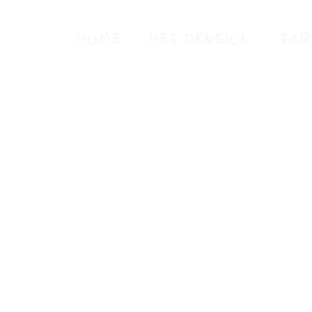
Ga
naar
HOME
HET PENSION
TAR
de
inhoud