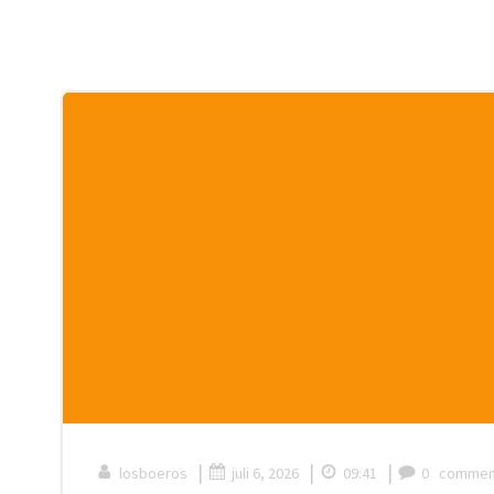
|
|
|
losboeros
juli 6, 2026
09:41
0
commen