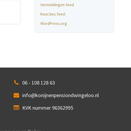
Vermeldingen feed
Reacties feed
WordPress.org
06 - 108 128 63
info@konijnenpensiondwingeloo.nl
KVK nummer 96362995